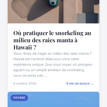
Où pratiquer le snorkeling au
milieu des raies manta à
Hawaii ?
Vous rêvez de nager au milieu des raies manta ?
Hawaii est l'endroit idéal pour vivre cette
expérience unique. Que vous soyez un plongeur
aguerri ou un simple amateur de snorkeling,
vous ne serez pas ...
9 octobre 2024
6 min de lecture →
VOYAGE