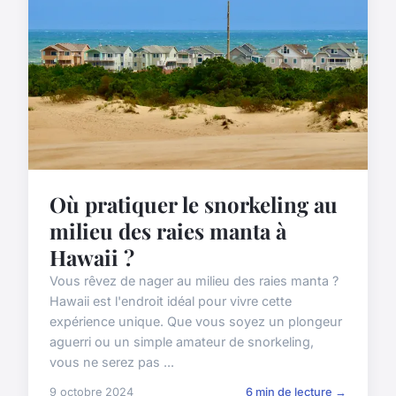
Où pratiquer le snorkeling au
milieu des raies manta à
Hawaii ?
Vous rêvez de nager au milieu des raies manta ?
Hawaii est l'endroit idéal pour vivre cette
expérience unique. Que vous soyez un plongeur
aguerri ou un simple amateur de snorkeling,
vous ne serez pas ...
9 octobre 2024
6 min de lecture →