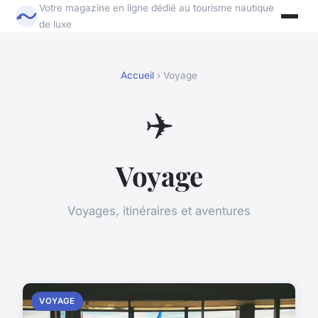
Votre magazine en ligne dédié au tourisme nautique
de luxe
Accueil
› Voyage
✈️
Voyage
Voyages, itinéraires et aventures
VOYAGE