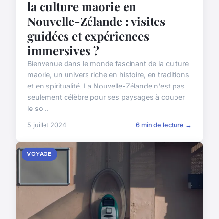
la culture maorie en
Nouvelle-Zélande : visites
guidées et expériences
immersives ?
Bienvenue dans le monde fascinant de la culture
maorie, un univers riche en histoire, en traditions
et en spiritualité. La Nouvelle-Zélande n'est pas
seulement célèbre pour ses paysages à couper
le so...
5 juillet 2024
6 min de lecture →
VOYAGE