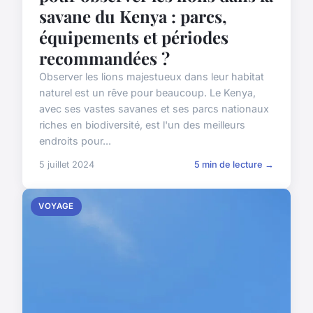
savane du Kenya : parcs,
équipements et périodes
recommandées ?
Observer les lions majestueux dans leur habitat
naturel est un rêve pour beaucoup. Le Kenya,
avec ses vastes savanes et ses parcs nationaux
riches en biodiversité, est l'un des meilleurs
endroits pour...
5 juillet 2024
5 min de lecture →
VOYAGE