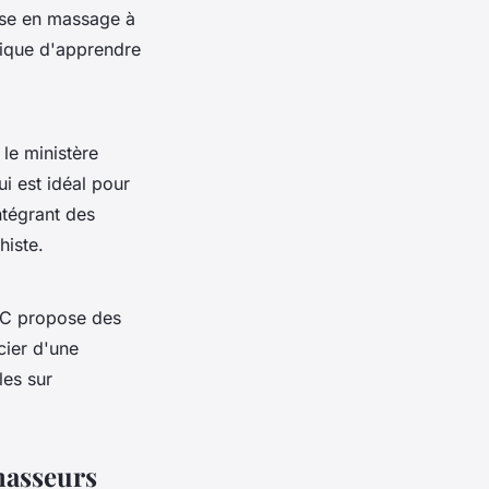
ase en massage à
nique d'apprendre
le ministère
i est idéal pour
intégrant des
histe.
MC propose des
cier d'une
les sur
masseurs