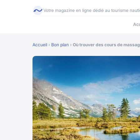
Votre magazine en ligne dédié au tourisme nauti
Acc
Accueil
›
Bon plan
›
Où trouver des cours de massage