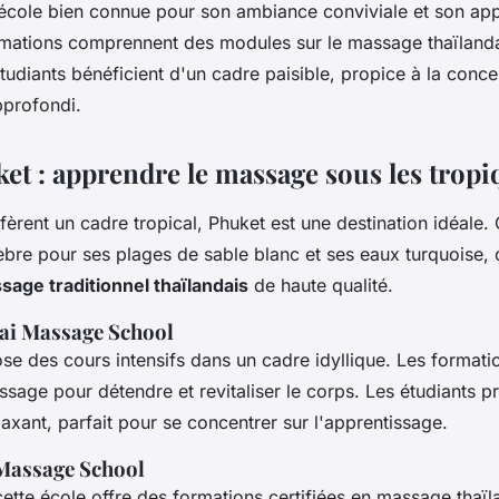
école bien connue pour son ambiance conviviale et son app
rmations comprennent des modules sur le massage thaïlandai
étudiants bénéficient d'un cadre paisible, propice à la conce
pprofondi.
ket : apprendre le massage sous les trop
èrent un cadre tropical, Phuket est une destination idéale. C
èbre pour ses plages de sable blanc et ses eaux turquoise,
sage traditionnel thaïlandais
de haute qualité.
ai Massage School
se des cours intensifs dans un cadre idyllique. Les formati
sage pour détendre et revitaliser le corps. Les étudiants pr
axant, parfait pour se concentrer sur l'apprentissage.
Massage School
cette école offre des formations certifiées en massage thaïl