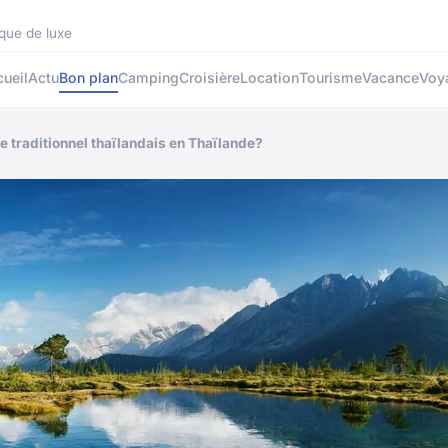
que de luxe
ueil
Actu
Bon plan
Camping
Croisière
Location
Tourisme
Vacance
Voy
 traditionnel thaïlandais en Thaïlande?