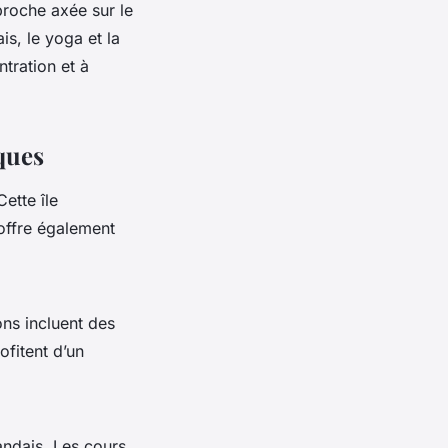
roche axée sur le
s, le yoga et la
ntration et à
iques
ette île
 offre également
ons incluent des
ofitent d’un
andais. Les cours