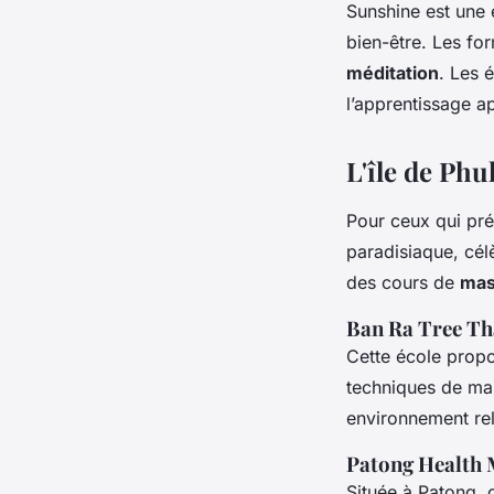
Sunshine est une 
bien-être. Les fo
méditation
. Les 
l’apprentissage a
L'île de Phu
Pour ceux qui préf
paradisiaque, cél
des cours de
mas
Ban Ra Tree Th
Cette école propo
techniques de mas
environnement rel
Patong Health 
Située à Patong, 