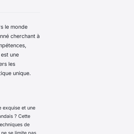
ers le monde
ionné cherchant à
ompétences,
 est une
ers les
tique unique.
e exquise et une
andais ? Cette
techniques de
 ne se limite pas