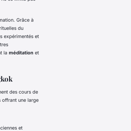
rmation. Grâce à
ituelles du
es expérimentés et
tres
t la
méditation
et
gkok
hent des cours de
 offrant une large
nciennes et