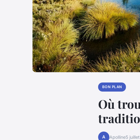
BON PLAN
Où trou
traditi
A
Apolline
5 juill